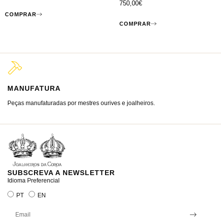
750,00
€
COMPRAR
COMPRAR
MANUFATURA
M
Peças manufaturadas por mestres ourives e joalheiros.
Jo
ra
SUBSCREVA A NEWSLETTER
Idioma Preferencial
PT
EN