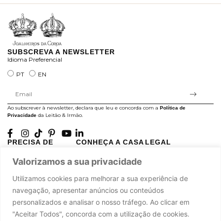
SUBSCREVA A NEWSLETTER
Idioma Preferencial
PT
EN
Ao subscrever à newsletter, declara que leu e concorda com a
Política de
da Leitão & Irmão.
Privacidade
PRECISA DE
CONHEÇA A CASA
LEGAL
AJUDA?
LEITÃO
Projectos Apoiados pela
Valorizamos a sua privacidade
A minha conta
História
UE
Cuidado com as Peças
Atelier
Política de Privacidade
Utilizamos cookies para melhorar a sua experiência de
Trocas & Devoluções
Oficinas
Termos e Condições
navegação, apresentar anúncios ou conteúdos
Perguntas Frequentes
Journal
Livro de Reclamações
personalizados e analisar o nosso tráfego. Ao clicar em
Contacte-nos
Press
"Aceitar Todos", concorda com a utilização de cookies.