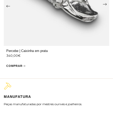
Percebe | Caixinha em prata
340,00
€
COMPRAR
MANUFATURA
M
Peças manufaturadas por mestres ourives e joalheiros.
Jo
ra