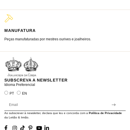
MANUFATURA
M
Peças manufaturadas por mestres ourives e joalheiros.
Jo
ra
SUBSCREVA A NEWSLETTER
Idioma Preferencial
PT
EN
Ao subscrever à newsletter, declara que leu e concorda com a
Política de Privacidade
da Leitão & Irmão.