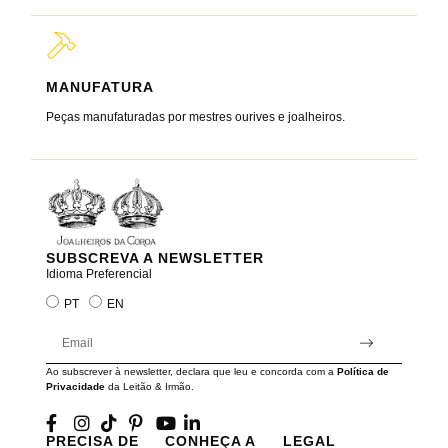
MANUFATURA
MARC
Peças manufaturadas por mestres ourives e joalheiros.
Joalheir
reis e ra
SUBSCREVA A NEWSLETTER
Idioma Preferencial
PT
EN
Ao subscrever à newsletter, declara que leu e concorda com a
Política de
Privacidade
da Leitão & Irmão.
PRECISA DE
CONHEÇA A
LEGAL