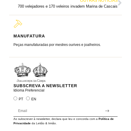
OUTRAS NOTÍCIAS
700 velejadores e 170 veleiros invadem Marina de Cascais
MANUFATURA
MARC
Peças manufaturadas por mestres ourives e joalheiros.
Joalheir
reis e ra
SUBSCREVA A NEWSLETTER
Idioma Preferencial
PT
EN
Ao subscrever à newsletter, declara que leu e concorda com a
Política de
Privacidade
da Leitão & Irmão.