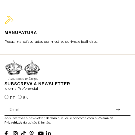
MANUFATURA
M
Peças manufaturadas por mestres ourives e joalheiros.
Jo
ra
SUBSCREVA A NEWSLETTER
Idioma Preferencial
PT
EN
Ao subscrever à newsletter, declara que leu e concorda com a
Política de
da Leitão & Irmão.
Privacidade