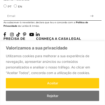
PT
EN
Ao subscrever à newsletter, declara que leu e concorda com a
Política de
da Leitão & Irmão.
Privacidade
PRECISA DE
CONHEÇA A CASA
LEGAL
AJUDA?
LEITÃO
Projectos Apoiados pela
Valorizamos a sua privacidade
A minha conta
História
UE
Cuidado com as Peças
Atelier
Política de Privacidade
Utilizamos cookies para melhorar a sua experiência de
Trocas & Devoluções
Oficinas
Termos e Condições
navegação, apresentar anúncios ou conteúdos
Perguntas Frequentes
Journal
Livro de Reclamações
personalizados e analisar o nosso tráfego. Ao clicar em
Contacte-nos
Press
"Aceitar Todos", concorda com a utilização de cookies.
Carreiras
Parcerias
Aceitar
Rejeitar
Leitão & Irmão, 2026. Todos os direitos reservados.
Powered by
.
Ad-pulse