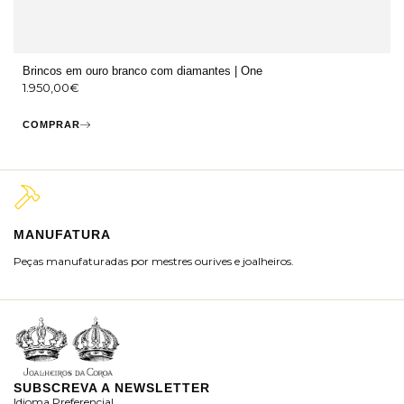
Brincos em ouro branco com diamantes | One
1.950,00
€
COMPRAR
MANUFATURA
M
Peças manufaturadas por mestres ourives e joalheiros.
Jo
ra
SUBSCREVA A NEWSLETTER
Idioma Preferencial