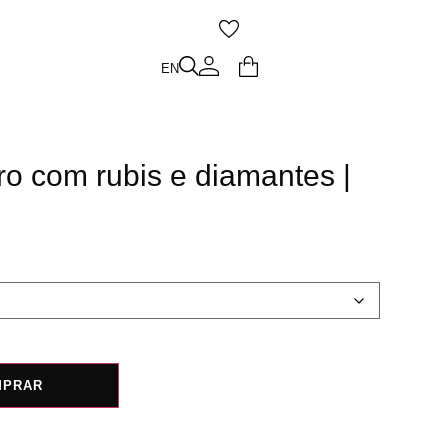
O
EN
EN
o com rubis e diamantes |
MPRAR