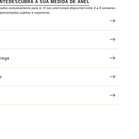
ENTE
DESCUBRA A SUA MEDIDA DE ANEL
zados exclusivamente para si. O seu anel estará disponível entre 4 a 8 semanas.
apresentadas sujeitas a orçamento.
trega
e