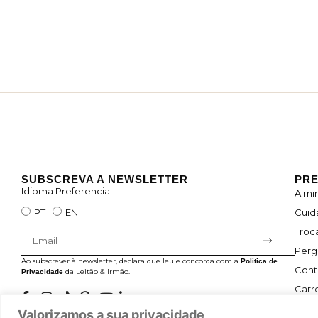
SUBSCREVA A NEWSLETTER
PRE
Idioma Preferencial
A mi
Cuid
PT
EN
Troc
Perg
Ao subscrever à newsletter, declara que leu e concorda com a
Política de
Cont
da Leitão & Irmão.
Privacidade
Carre
Valorizamos a sua privacidade