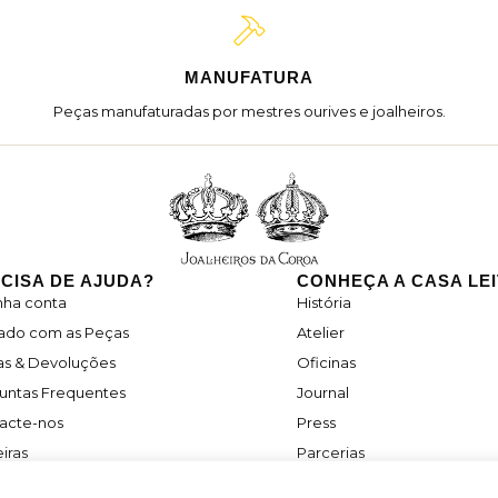
MANUFATURA
Peças manufaturadas por mestres ourives e joalheiros.
CISA DE AJUDA?
CONHEÇA A CASA LE
nha conta
História
ado com as Peças
Atelier
as & Devoluções
Oficinas
untas Frequentes
Journal
acte-nos
Press
iras
Parcerias