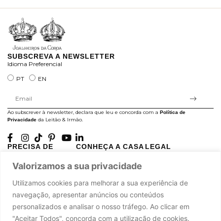
SUBSCREVA A NEWSLETTER
Idioma Preferencial
PT
EN
Ao subscrever à newsletter, declara que leu e concorda com a
Política de
da Leitão & Irmão.
Privacidade
PRECISA DE
CONHEÇA A CASA
LEGAL
AJUDA?
LEITÃO
Projectos Apoiados pela
Valorizamos a sua privacidade
A minha conta
História
UE
Cuidado com as Peças
Atelier
Política de Privacidade
Utilizamos cookies para melhorar a sua experiência de
Trocas & Devoluções
Oficinas
Termos e Condições
navegação, apresentar anúncios ou conteúdos
Perguntas Frequentes
Journal
Livro de Reclamações
personalizados e analisar o nosso tráfego. Ao clicar em
Contacte-nos
Press
"Aceitar Todos", concorda com a utilização de cookies.