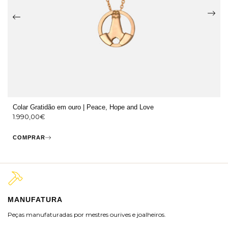
Colar Gratidão em ouro | Peace, Hope and Love
1.990,00
€
COMPRAR
MANUFATURA
M
Peças manufaturadas por mestres ourives e joalheiros.
Jo
ra