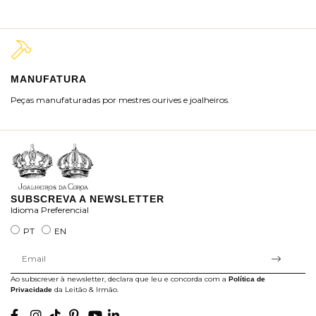
MANUFATURA
M
Peças manufaturadas por mestres ourives e joalheiros.
Jo
ra
SUBSCREVA A NEWSLETTER
Idioma Preferencial
PT
EN
Ao subscrever à newsletter, declara que leu e concorda com a
Política de
da Leitão & Irmão.
Privacidade