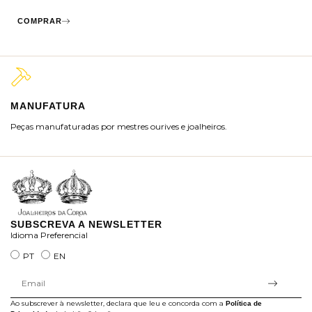
COMPRAR
MANUFATURA
M
Peças manufaturadas por mestres ourives e joalheiros.
Jo
ra
SUBSCREVA A NEWSLETTER
Idioma Preferencial
PT
EN
Ao subscrever à newsletter, declara que leu e concorda com a
Política de