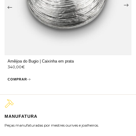
Amêijoa do Bugio | Caixinha em prata
340,00
€
COMPRAR
MANUFATURA
M
Peças manufaturadas por mestres ourives e joalheiros.
Jo
ra