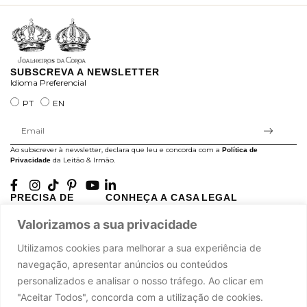
SUBSCREVA A NEWSLETTER
Idioma Preferencial
PT
EN
Ao subscrever à newsletter, declara que leu e concorda com a
Política de
da Leitão & Irmão.
Privacidade
PRECISA DE
CONHEÇA A CASA
LEGAL
AJUDA?
LEITÃO
Projectos Apoiados pela
Valorizamos a sua privacidade
A minha conta
História
UE
Cuidado com as Peças
Atelier
Política de Privacidade
Utilizamos cookies para melhorar a sua experiência de
Trocas & Devoluções
Oficinas
Termos e Condições
navegação, apresentar anúncios ou conteúdos
Perguntas Frequentes
Journal
Livro de Reclamações
personalizados e analisar o nosso tráfego. Ao clicar em
Contacte-nos
Press
"Aceitar Todos", concorda com a utilização de cookies.