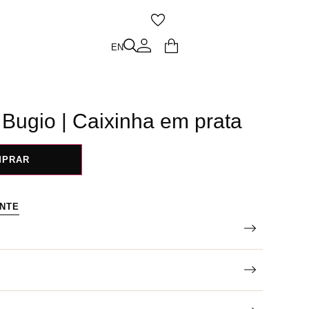
O
EN
EN
Bugio | Caixinha em prata
MPRAR
ENTE