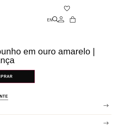
O
EN
EN
punho em ouro amarelo |
ança
MPRAR
ENTE