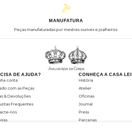
MANUFATURA
Peças manufaturadas por mestres ourives e joalheiros.
CISA DE AJUDA?
CONHEÇA A CASA LE
nha conta
História
ado com as Peças
Atelier
as & Devoluções
Oficinas
untas Frequentes
Journal
acte-nos
Press
iras
Parcerias