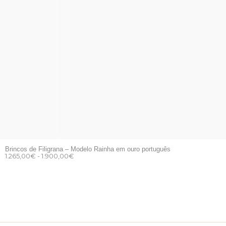
Brincos de Filigrana – Modelo Rainha em ouro português
1.265,00
€
-
1.900,00
€