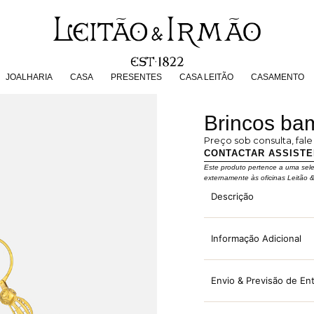
JOALHARIA
CASA
PRESENTES
CASA LEITÃO
CASAMENT
JOALHARIA
CASA
PRESENTES
CASA LEITÃO
CASAMENTO
Brincos bam
Preço sob consulta, fal
CONTACTAR ASSIST
Este produto pertence a uma sel
externamente às oficinas Leitão 
Descrição
Informação Adicional
Envio & Previsão de En