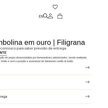
O
EN
EN
bolina em ouro | Filigrana
e connosco para saber previsão de entrega.
ENTE
eção de peças desenvolvidas por fornecedores selecionados, sendo realizada
& Irmão e sem o punção e assinatura de fabricante Leitão & Irmão.
trega