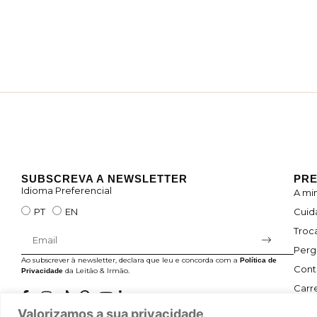
SUBSCREVA A NEWSLETTER
PRE
Idioma Preferencial
A mi
Cuid
PT
EN
Troc
Perg
Ao subscrever à newsletter, declara que leu e concorda com a
Política de
Cont
da Leitão & Irmão.
Privacidade
Carre
Valorizamos a sua privacidade