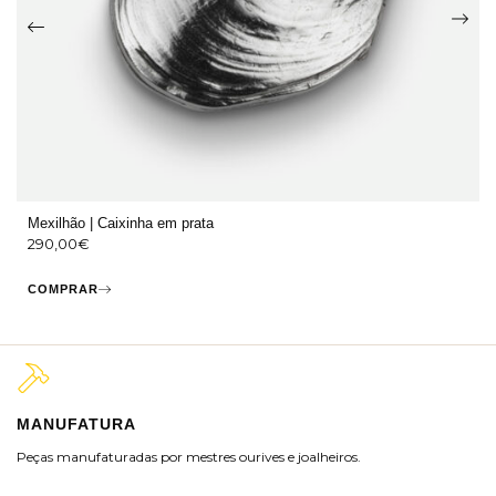
Mexilhão | Caixinha em prata
290,00
€
COMPRAR
MANUFATURA
M
Peças manufaturadas por mestres ourives e joalheiros.
Jo
ra