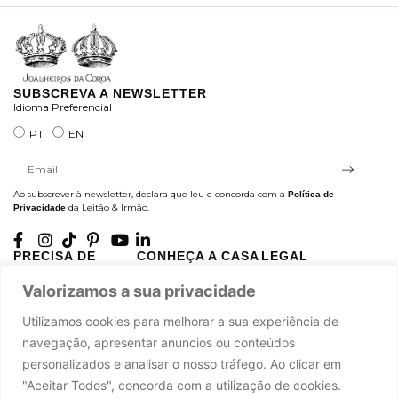
SUBSCREVA A NEWSLETTER
Idioma Preferencial
PT
EN
Ao subscrever à newsletter, declara que leu e concorda com a
Política de
da Leitão & Irmão.
Privacidade
PRECISA DE
CONHEÇA A CASA
LEGAL
AJUDA?
LEITÃO
Projectos Apoiados pela
Valorizamos a sua privacidade
A minha conta
História
UE
Cuidado com as Peças
Atelier
Política de Privacidade
Utilizamos cookies para melhorar a sua experiência de
Trocas & Devoluções
Oficinas
Termos e Condições
navegação, apresentar anúncios ou conteúdos
Perguntas Frequentes
Journal
Livro de Reclamações
personalizados e analisar o nosso tráfego. Ao clicar em
Contacte-nos
Press
"Aceitar Todos", concorda com a utilização de cookies.