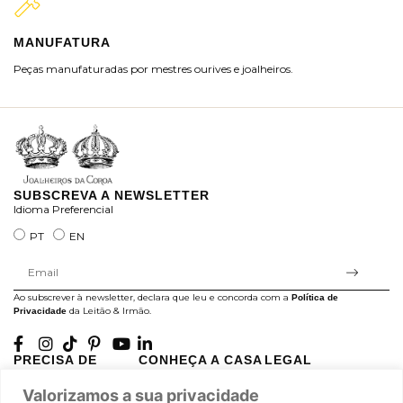
MANUFATURA
M
Peças manufaturadas por mestres ourives e joalheiros.
Jo
ra
SUBSCREVA A NEWSLETTER
Idioma Preferencial
PT
EN
Ao subscrever à newsletter, declara que leu e concorda com a
Política de
da Leitão & Irmão.
Privacidade
PRECISA DE
CONHEÇA A CASA
LEGAL
AJUDA?
LEITÃO
Projectos Apoiados pela
Valorizamos a sua privacidade
A minha conta
História
UE