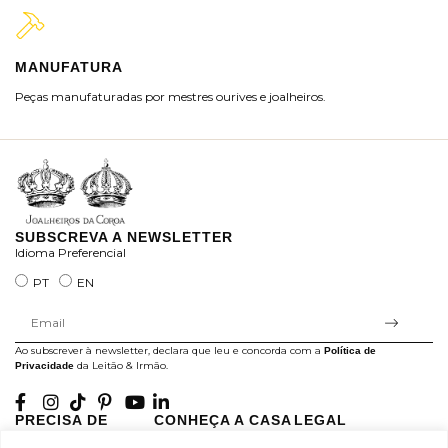
MANUFATURA
M
Peças manufaturadas por mestres ourives e joalheiros.
Jo
ra
SUBSCREVA A NEWSLETTER
Idioma Preferencial
PT
EN
Ao subscrever à newsletter, declara que leu e concorda com a
Política de
da Leitão & Irmão.
Privacidade
PRECISA DE
CONHEÇA A CASA
LEGAL
AJUDA?
LEITÃO
Projectos Apoiados pela