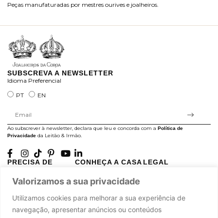
Peças manufaturadas por mestres ourives e joalheiros.
Jo
ra
SUBSCREVA A NEWSLETTER
Idioma Preferencial
PT
EN
Ao subscrever à newsletter, declara que leu e concorda com a
Política de
da Leitão & Irmão.
Privacidade
PRECISA DE
CONHEÇA A CASA
LEGAL
AJUDA?
LEITÃO
Projectos Apoiados pela
Valorizamos a sua privacidade
A minha conta
História
UE
Cuidado com as Peças
Atelier
Política de Privacidade
Utilizamos cookies para melhorar a sua experiência de
Trocas & Devoluções
Oficinas
Termos e Condições
navegação, apresentar anúncios ou conteúdos
Perguntas Frequentes
Journal
Livro de Reclamações