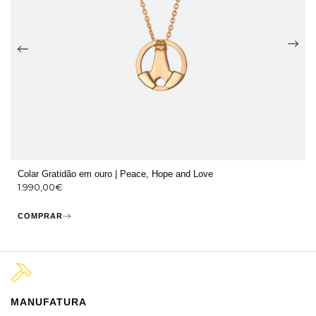
Colar Gratidão em ouro | Peace, Hope and Love
1.990,00
€
COMPRAR
MANUFATURA
M