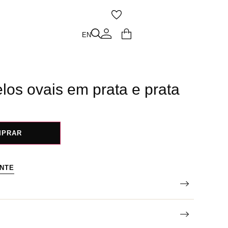
O
EN
EN
los ovais em prata e prata
MPRAR
ENTE