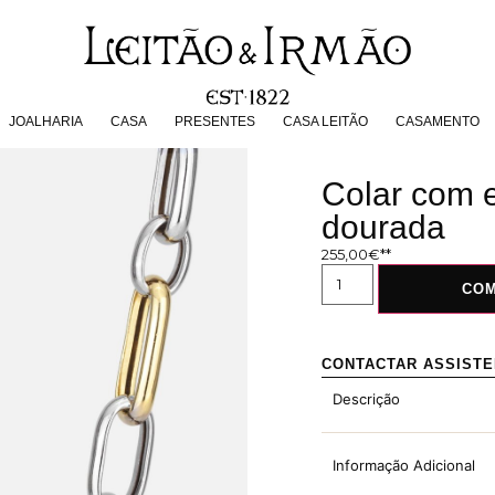
JOALHARIA
CASA
PRESENTES
CASA LEITÃO
CASAMENT
JOALHARIA
CASA
PRESENTES
CASA LEITÃO
CASAMENTO
Colar com e
dourada
255,00
€
CO
CONTACTAR ASSIST
Descrição
Informação Adicional