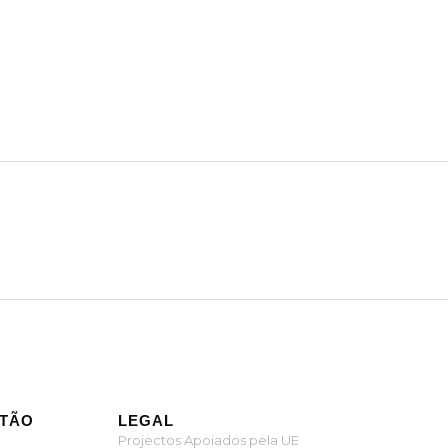
ITÃO
LEGAL
Projectos Apoiados pela UE