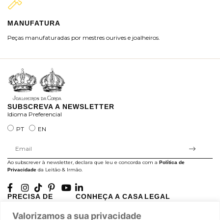
MANUFATURA
M
Peças manufaturadas por mestres ourives e joalheiros.
Jo
ra
SUBSCREVA A NEWSLETTER
Idioma Preferencial
PT
EN
Ao subscrever à newsletter, declara que leu e concorda com a
Política de
da Leitão & Irmão.
Privacidade
PRECISA DE
CONHEÇA A CASA
LEGAL
AJUDA?
LEITÃO
Projectos Apoiados pela
Valorizamos a sua privacidade
A minha conta
História
UE