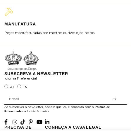
MANUFATURA
M
Peças manufaturadas por mestres ourives e joalheiros.
Jo
ra
SUBSCREVA A NEWSLETTER
Idioma Preferencial
PT
EN
Ao subscrever à newsletter, declara que leu e concorda com a
Política de
da Leitão & Irmão.
Privacidade
PRECISA DE
CONHEÇA A CASA
LEGAL