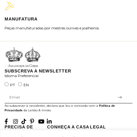
MANUFATURA
M
Peças manufaturadas por mestres ourives e joalheiros.
Jo
ra
SUBSCREVA A NEWSLETTER
Idioma Preferencial
PT
EN
Ao subscrever à newsletter, declara que leu e concorda com a
Política de
da Leitão & Irmão.
Privacidade
PRECISA DE
CONHEÇA A CASA
LEGAL
AJUDA?
LEITÃO
Projectos Apoiados pela