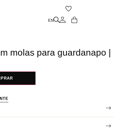
O
EN
EN
om molas para guardanapo |
MPRAR
ENTE