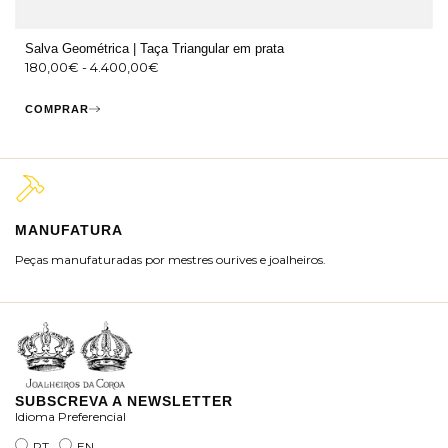
Salva Geométrica | Taça Triangular em prata
180,00
€
-
4.400,00
€
COMPRAR
MANUFATURA
M
Peças manufaturadas por mestres ourives e joalheiros.
Jo
ra
SUBSCREVA A NEWSLETTER
Idioma Preferencial
PT
EN