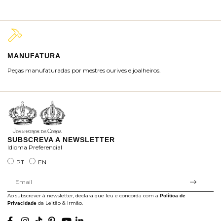
MANUFATURA
M
Peças manufaturadas por mestres ourives e joalheiros.
Jo
ra
SUBSCREVA A NEWSLETTER
Idioma Preferencial
PT
EN
Ao subscrever à newsletter, declara que leu e concorda com a
Política de
da Leitão & Irmão.
Privacidade