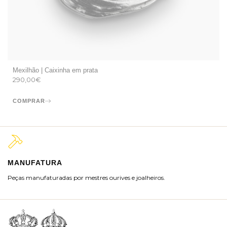
Mexilhão | Caixinha em prata
290,00
€
COMPRAR
MANUFATURA
M
Peças manufaturadas por mestres ourives e joalheiros.
Jo
ra