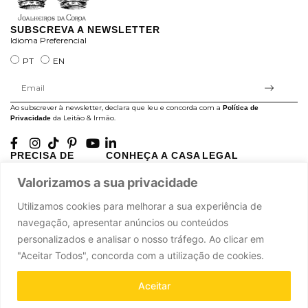
SUBSCREVA A NEWSLETTER
Idioma Preferencial
PT
EN
Ao subscrever à newsletter, declara que leu e concorda com a
Política de
da Leitão & Irmão.
Privacidade
PRECISA DE
CONHEÇA A CASA
LEGAL
AJUDA?
LEITÃO
Projectos Apoiados pela
Valorizamos a sua privacidade
A minha conta
História
UE
Cuidado com as Peças
Atelier
Política de Privacidade
Utilizamos cookies para melhorar a sua experiência de
Trocas & Devoluções
Oficinas
Termos e Condições
navegação, apresentar anúncios ou conteúdos
Perguntas Frequentes
Journal
Livro de Reclamações
personalizados e analisar o nosso tráfego. Ao clicar em
Contacte-nos
Press
"Aceitar Todos", concorda com a utilização de cookies.
Carreiras
Parcerias
Aceitar