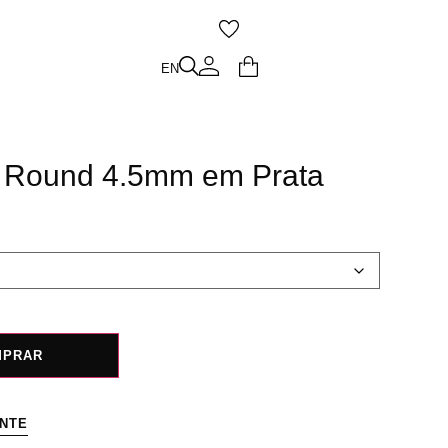
O
EN
EN
r Round 4.5mm em Prata
MPRAR
ENTE