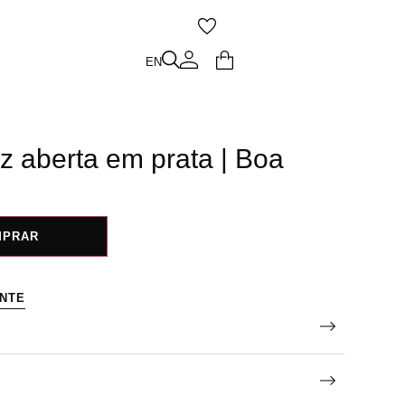
O
EN
EN
z aberta em prata | Boa
MPRAR
ENTE