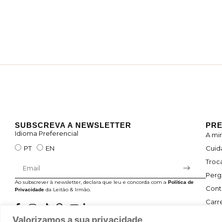
SUBSCREVA A NEWSLETTER
PRE
Idioma Preferencial
A mi
Cuid
PT
EN
Troc
Perg
Ao subscrever à newsletter, declara que leu e concorda com a
Política de
Cont
da Leitão & Irmão.
Privacidade
Carre
Valorizamos a sua privacidade