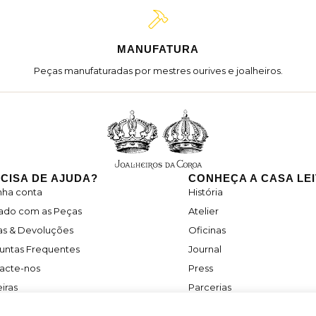
MANUFATURA
Peças manufaturadas por mestres ourives e joalheiros.
CISA DE AJUDA?
CONHEÇA A CASA LE
nha conta
História
ado com as Peças
Atelier
as & Devoluções
Oficinas
untas Frequentes
Journal
acte-nos
Press
iras
Parcerias