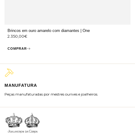
Brincos em ouro amarelo com diamantes | One
2.350,00
€
COMPRAR
MANUFATURA
M
Peças manufaturadas por mestres ourives e joalheiros.
Jo
ra