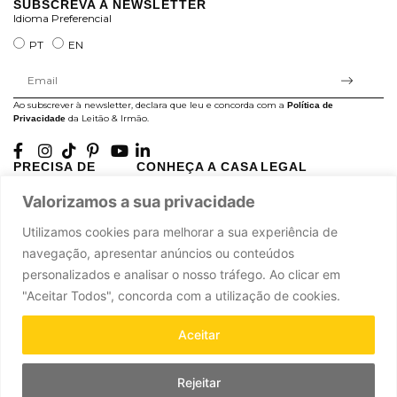
SUBSCREVA A NEWSLETTER
Idioma Preferencial
PT
EN
Ao subscrever à newsletter, declara que leu e concorda com a
Política de
da Leitão & Irmão.
Privacidade
PRECISA DE
CONHEÇA A CASA
LEGAL
AJUDA?
LEITÃO
Projectos Apoiados pela
Valorizamos a sua privacidade
A minha conta
História
UE
Cuidado com as Peças
Atelier
Política de Privacidade
Utilizamos cookies para melhorar a sua experiência de
Trocas & Devoluções
Oficinas
Termos e Condições
navegação, apresentar anúncios ou conteúdos
Perguntas Frequentes
Journal
Livro de Reclamações
personalizados e analisar o nosso tráfego. Ao clicar em
Contacte-nos
Press
"Aceitar Todos", concorda com a utilização de cookies.
Carreiras
Parcerias
Aceitar
Rejeitar