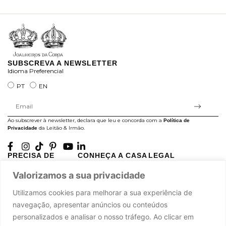
ra
SUBSCREVA A NEWSLETTER
Idioma Preferencial
PT
EN
Ao subscrever à newsletter, declara que leu e concorda com a
Política de
da Leitão & Irmão.
Privacidade
PRECISA DE
CONHEÇA A CASA
LEGAL
AJUDA?
LEITÃO
Projectos Apoiados pela
Valorizamos a sua privacidade
A minha conta
História
UE
Cuidado com as Peças
Atelier
Política de Privacidade
Utilizamos cookies para melhorar a sua experiência de
Trocas & Devoluções
Oficinas
Termos e Condições
navegação, apresentar anúncios ou conteúdos
Perguntas Frequentes
Journal
Livro de Reclamações
personalizados e analisar o nosso tráfego. Ao clicar em
Contacte-nos
Press