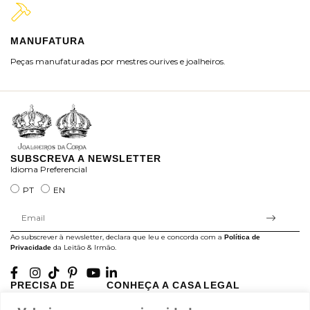
MANUFATURA
M
Peças manufaturadas por mestres ourives e joalheiros.
Jo
ra
SUBSCREVA A NEWSLETTER
Idioma Preferencial
PT
EN
Ao subscrever à newsletter, declara que leu e concorda com a
Política de
da Leitão & Irmão.
Privacidade
PRECISA DE
CONHEÇA A CASA
LEGAL
AJUDA?
LEITÃO
Projectos Apoiados pela