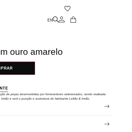
O
EN
EN
em ouro amarelo
MPRAR
ENTE
eção de peças desenvolvidas por fornecedores selecionados, sendo realizada
& Irmão e sem o punção e assinatura de fabricante Leitão & Irmão.