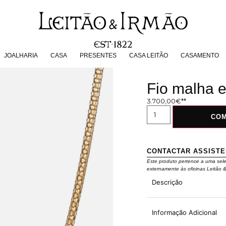
JOALHARIA
CASA
PRESENTES
CASA LEITÃO
CASAMENT
JOALHARIA
CASA
PRESENTES
CASA LEITÃO
CASAMENTO
Fio malha 
3.700,00
€
CO
CONTACTAR ASSIST
Este produto pertence a uma sel
externamente às oficinas Leitão 
Descrição
Informação Adicional