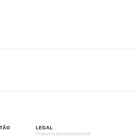
ITÃO
LEGAL
Projectos Apoiados pela UE