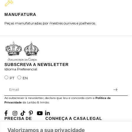
MANUFATURA
M
Peças manufaturadas por mestres ourives e joalheiros.
Jo
ra
SUBSCREVA A NEWSLETTER
Idioma Preferencial
PT
EN
Ao subscrever à newsletter, declara que leu e concorda com a
Política de
da Leitão & Irmão.
Privacidade
PRECISA DE
CONHEÇA A CASA
LEGAL
AJUDA?
LEITÃO
Projectos Apoiados pela
Valorizamos a sua privacidade
A minha conta
História
UE