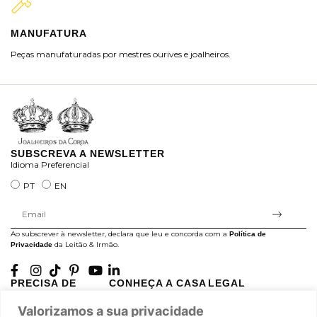
MANUFATURA
M
Peças manufaturadas por mestres ourives e joalheiros.
Jo
ra
SUBSCREVA A NEWSLETTER
Idioma Preferencial
PT
EN
Ao subscrever à newsletter, declara que leu e concorda com a
Política de
da Leitão & Irmão.
Privacidade
PRECISA DE
CONHEÇA A CASA
LEGAL
AJUDA?
LEITÃO
Projectos Apoiados pela
Valorizamos a sua privacidade
A minha conta
História
UE