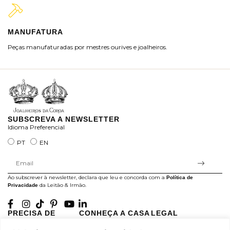
MANUFATURA
M
Peças manufaturadas por mestres ourives e joalheiros.
Jo
ra
SUBSCREVA A NEWSLETTER
Idioma Preferencial
PT
EN
Ao subscrever à newsletter, declara que leu e concorda com a
Política de
da Leitão & Irmão.
Privacidade
PRECISA DE
CONHEÇA A CASA
LEGAL
AJUDA?
LEITÃO
Projectos Apoiados pela