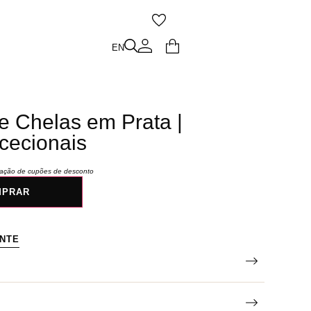
O
EN
EN
e Chelas em Prata |
cecionais
icação de cupões de desconto
MPRAR
ENTE