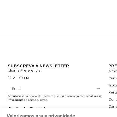
SUBSCREVA A NEWSLETTER
PRE
Idioma Preferencial
A mi
Cuid
PT
EN
Troc
Perg
Ao subscrever à newsletter, declara que leu e concorda com a
Política de
Cont
da Leitão & Irmão.
Privacidade
Carre
Valorizamos a sua privacidade