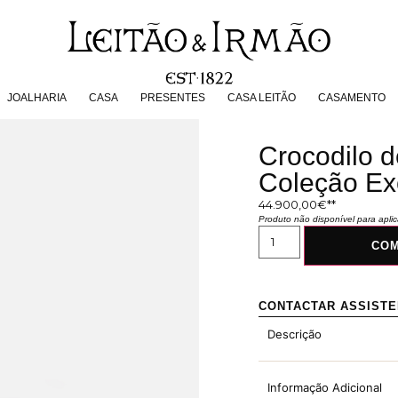
JOALHARIA
CASA
PRESENTES
CASA LEITÃO
CASAMENT
JOALHARIA
CASA
PRESENTES
CASA LEITÃO
CASAMENTO
Crocodilo d
Coleção Ex
44.900,00
€
Produto não disponível para apl
CO
CONTACTAR ASSIST
Descrição
Informação Adicional