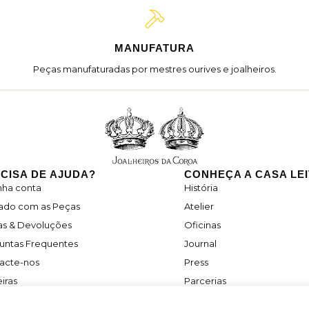
MANUFATURA
Peças manufaturadas por mestres ourives e joalheiros.
CISA DE AJUDA?
CONHEÇA A CASA LE
nha conta
História
ado com as Peças
Atelier
as & Devoluções
Oficinas
untas Frequentes
Journal
acte-nos
Press
iras
Parcerias