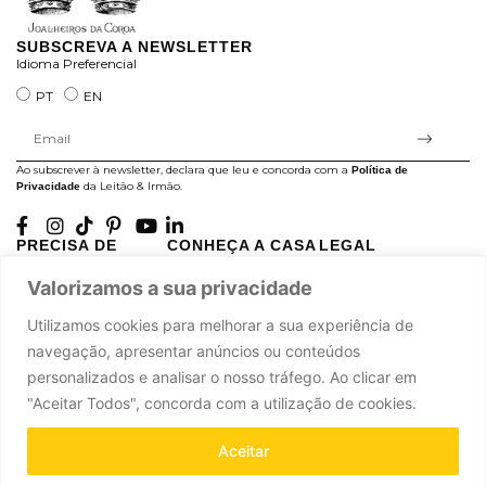
SUBSCREVA A NEWSLETTER
Idioma Preferencial
PT
EN
Ao subscrever à newsletter, declara que leu e concorda com a
Política de
da Leitão & Irmão.
Privacidade
PRECISA DE
CONHEÇA A CASA
LEGAL
AJUDA?
LEITÃO
Projectos Apoiados pela
Valorizamos a sua privacidade
A minha conta
História
UE
Cuidado com as Peças
Atelier
Política de Privacidade
Utilizamos cookies para melhorar a sua experiência de
Trocas & Devoluções
Oficinas
Termos e Condições
navegação, apresentar anúncios ou conteúdos
Perguntas Frequentes
Journal
Livro de Reclamações
personalizados e analisar o nosso tráfego. Ao clicar em
Contacte-nos
Press
"Aceitar Todos", concorda com a utilização de cookies.
Carreiras
Parcerias
Aceitar