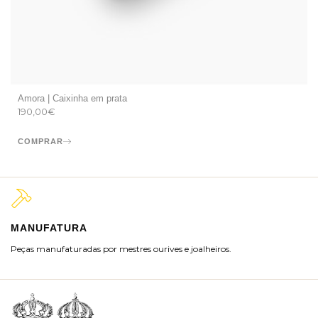
Amora | Caixinha em prata
190,00
€
COMPRAR
MANUFATURA
M
Peças manufaturadas por mestres ourives e joalheiros.
Jo
ra