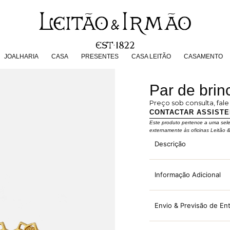
JOALHARIA
CASA
PRESENTES
CASA LEITÃO
CASAMENT
JOALHARIA
CASA
PRESENTES
CASA LEITÃO
CASAMENTO
Par de brin
Preço sob consulta, fal
CONTACTAR ASSIST
Este produto pertence a uma sel
externamente às oficinas Leitão 
Descrição
Informação Adicional
Envio & Previsão de En