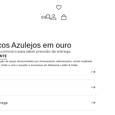
O
EN
EN
cos Azulejos em ouro
e connosco para saber previsão de entrega.
ENTE
eção de peças desenvolvidas por fornecedores selecionados, sendo realizada
& Irmão e sem o punção e assinatura de fabricante Leitão & Irmão.
trega