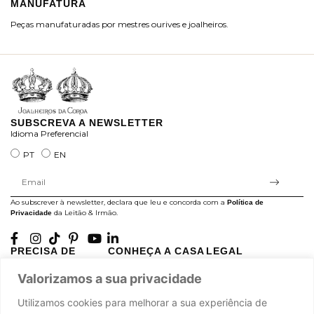
MANUFATURA
M
Peças manufaturadas por mestres ourives e joalheiros.
Jo
ra
SUBSCREVA A NEWSLETTER
Idioma Preferencial
PT
EN
Ao subscrever à newsletter, declara que leu e concorda com a
Política de
da Leitão & Irmão.
Privacidade
PRECISA DE
CONHEÇA A CASA
LEGAL
AJUDA?
LEITÃO
Projectos Apoiados pela
Valorizamos a sua privacidade
A minha conta
História
UE
Cuidado com as Peças
Atelier
Política de Privacidade
Utilizamos cookies para melhorar a sua experiência de
Trocas & Devoluções
Oficinas
Termos e Condições