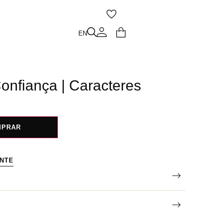
O
EN
EN
onfiança | Caracteres
MPRAR
ENTE