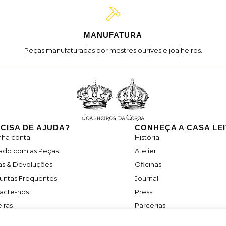
MANUFATURA
Peças manufaturadas por mestres ourives e joalheiros.
CISA DE AJUDA?
CONHEÇA A CASA LE
nha conta
História
ado com as Peças
Atelier
as & Devoluções
Oficinas
untas Frequentes
Journal
acte-nos
Press
iras
Parcerias