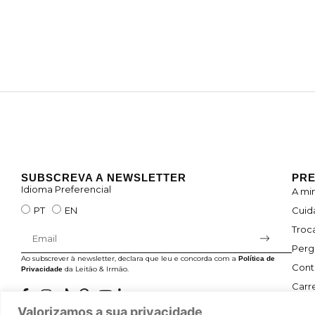
SUBSCREVA A NEWSLETTER
PRE
Idioma Preferencial
A mi
Cuid
PT
EN
Troc
Perg
Ao subscrever à newsletter, declara que leu e concorda com a
Política de
Cont
da Leitão & Irmão.
Privacidade
Carre
Valorizamos a sua privacidade