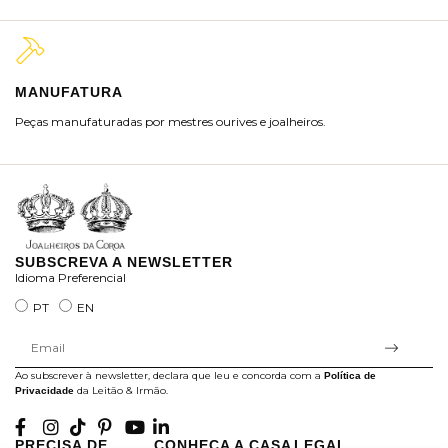
MANUFATURA
M
Peças manufaturadas por mestres ourives e joalheiros.
Jo
ra
SUBSCREVA A NEWSLETTER
Idioma Preferencial
PT
EN
Ao subscrever à newsletter, declara que leu e concorda com a
Política de
da Leitão & Irmão.
Privacidade
PRECISA DE
CONHEÇA A CASA
LEGAL