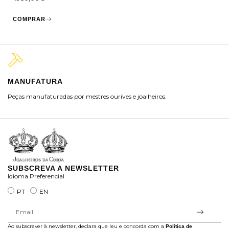
COMPRAR
MANUFATURA
M
Peças manufaturadas por mestres ourives e joalheiros.
Jo
ra
SUBSCREVA A NEWSLETTER
Idioma Preferencial
PT
EN
Ao subscrever à newsletter, declara que leu e concorda com a
Política de