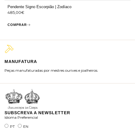
Pendente Signo Escorpião | Zodíaco
485,00
€
COMPRAR
MANUFATURA
M
Peças manufaturadas por mestres ourives e joalheiros.
Jo
ra
SUBSCREVA A NEWSLETTER
Idioma Preferencial
PT
EN