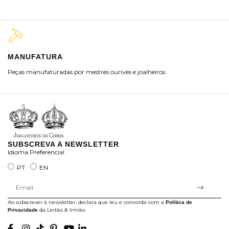
MANUFATURA
M
Peças manufaturadas por mestres ourives e joalheiros.
Jo
ra
SUBSCREVA A NEWSLETTER
Idioma Preferencial
PT
EN
Ao subscrever à newsletter, declara que leu e concorda com a
Política de
da Leitão & Irmão.
Privacidade