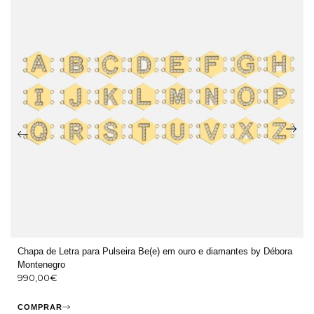
Chapa de Letra para Pulseira Be(e) em ouro e diamantes by Débora
Montenegro
990,00
€
COMPRAR