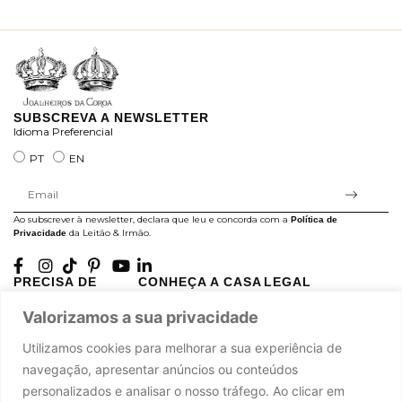
ra
SUBSCREVA A NEWSLETTER
Idioma Preferencial
PT
EN
Ao subscrever à newsletter, declara que leu e concorda com a
Política de
da Leitão & Irmão.
Privacidade
PRECISA DE
CONHEÇA A CASA
LEGAL
AJUDA?
LEITÃO
Projectos Apoiados pela
Valorizamos a sua privacidade
A minha conta
História
UE
Cuidado com as Peças
Atelier
Política de Privacidade
Utilizamos cookies para melhorar a sua experiência de
Trocas & Devoluções
Oficinas
Termos e Condições
navegação, apresentar anúncios ou conteúdos
Perguntas Frequentes
Journal
Livro de Reclamações
personalizados e analisar o nosso tráfego. Ao clicar em