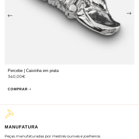
Percebe | Caixinha em prata
340,00
€
COMPRAR
MANUFATURA
M
Peças manufaturadas por mestres ourives e joalheiros.
Jo