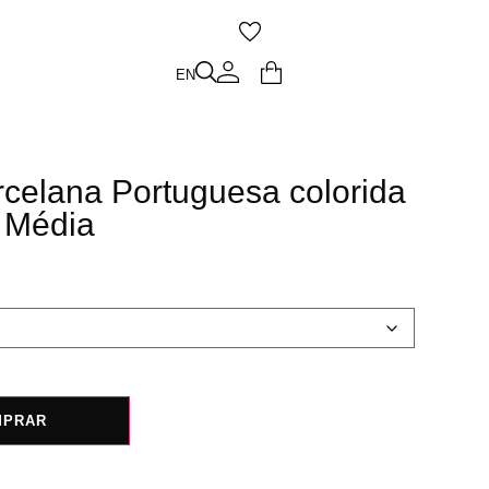
O
EN
EN
rcelana Portuguesa colorida
| Média
MPRAR