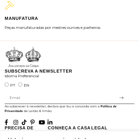
MANUFATURA
M
Peças manufaturadas por mestres ourives e joalheiros.
Jo
ra
SUBSCREVA A NEWSLETTER
Idioma Preferencial
PT
EN
Ao subscrever à newsletter, declara que leu e concorda com a
Política de
da Leitão & Irmão.
Privacidade
PRECISA DE
CONHEÇA A CASA
LEGAL
AJUDA?
LEITÃO
Projectos Apoiados pela