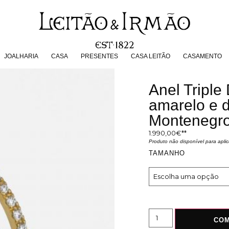
JOALHARIA
CASA
PRESENTES
CASA LEITÃO
CASAMENT
JOALHARIA
CASA
PRESENTES
CASA LEITÃO
CASAMENTO
Anel Tripl
amarelo e 
Montenegr
1.990,00
€
Produto não disponível para apl
TAMANHO
CO