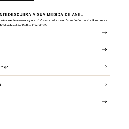
ENTE
DESCUBRA A SUA MEDIDA DE ANEL
zados exclusivamente para si. O seu anel estará disponível entre 4 a 8 semanas.
apresentadas sujeitas a orçamento.
trega
e