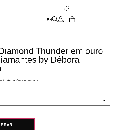
O
EN
EN
e Diamond Thunder em ouro
diamantes by Débora
o
icação de cupões de desconto
MPRAR