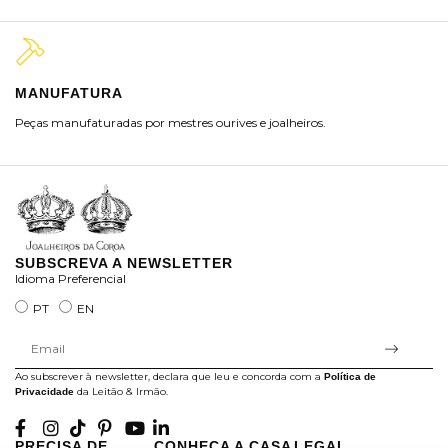
MANUFATURA
M
Peças manufaturadas por mestres ourives e joalheiros.
Jo
ra
SUBSCREVA A NEWSLETTER
Idioma Preferencial
PT
EN
Ao subscrever à newsletter, declara que leu e concorda com a
Política de
da Leitão & Irmão.
Privacidade
PRECISA DE
CONHEÇA A CASA
LEGAL